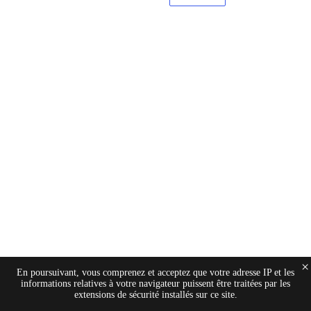
×
En poursuivant, vous comprenez et acceptez que votre adresse IP et les
informations relatives à votre navigateur puissent être traitées par les
extensions de sécurité installés sur ce site.