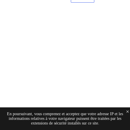
×
En poursuivant, vous comprenez et acceptez que votre adresse IP et les
informations relatives à votre navigateur puissent être traitées par les
extensions de sécurité installés sur ce site.