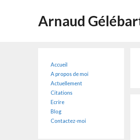
Aller
au
Arnaud Gélébar
contenu
Accueil
A propos de moi
Actuellement
Citations
Ecrire
Blog
Contactez-moi